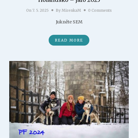
On
7. 5. 2025
By
MirenkaM
0 Comments
Jukněte SEM
READ MORE