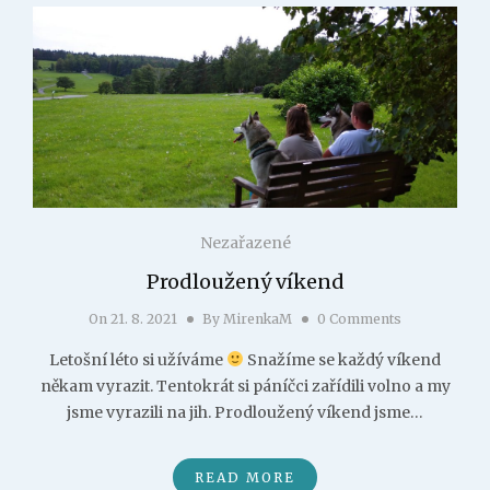
Nezařazené
Prodloužený víkend
On
21. 8. 2021
By
MirenkaM
0 Comments
Letošní léto si užíváme
Snažíme se každý víkend
někam vyrazit. Tentokrát si páníčci zařídili volno a my
jsme vyrazili na jih. Prodloužený víkend jsme…
READ MORE