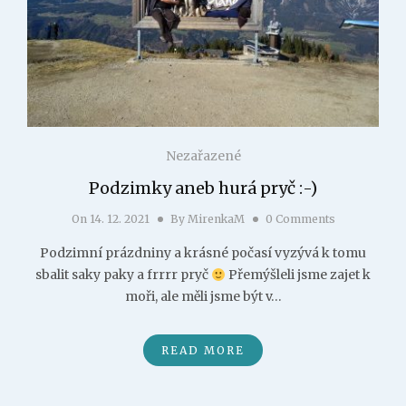
Nezařazené
Podzimky aneb hurá pryč :-)
On
14. 12. 2021
By
MirenkaM
0 Comments
Podzimní prázdniny a krásné počasí vyzývá k tomu
sbalit saky paky a frrrr pryč
Přemýšleli jsme zajet k
moři, ale měli jsme být v…
READ MORE