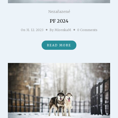
Nezařazené
PF 2024
On
31. 12. 2023
By
MirenkaM
0 Comments
READ MORE