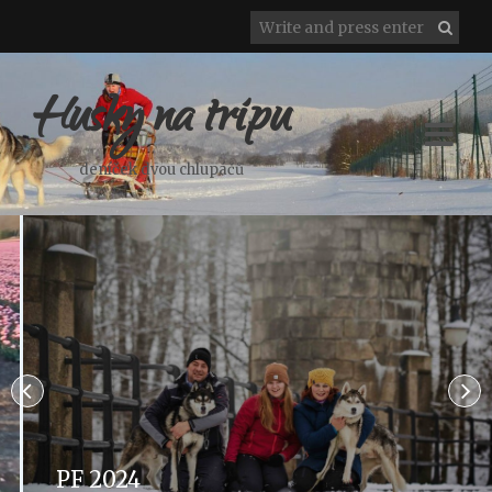
Husky na tripu
deníček dvou chlupáčů
PF 2024