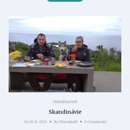
Nezařazené
Skandinávie
On
19. 8. 2021
By
MirenkaM
0 Comments