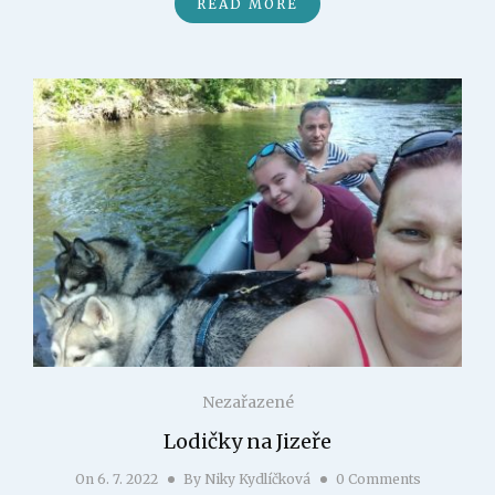
READ MORE
Nezařazené
Lodičky na Jizeře
On
6. 7. 2022
By
Niky Kydlíčková
0 Comments