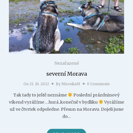
Nezařazené
severní Morava
On
21. 10. 2022
By
MirenkaM
0 Comments
Tak tady to ještě neznáme
Poslední prázdninový
víkend vyrážíme …hurá..konečně v bydliku
Vyrážíme
už ve čtvrtek odpoledne. Přesun na Moravu. Dojeli jsme
do…