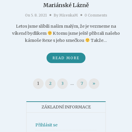
Mariánské Lázně
On
5. 8. 2021
By
MirenkaM
0 Comments
Letos jsme slíbili našim malým, že je vezmeme na
víkend bydlikem
K tomu jsme ještě přibrali našeho
kámoše Rexe s jeho smečkou
Takže…
READ MORE
Stránkování příspěvků
1
2
3
…
7
»
ZÁKLADNÍ INFORMACE
Přihlásit se