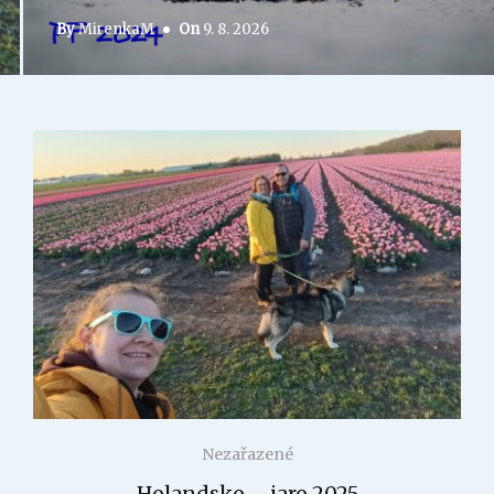
By
MirenkaM
On
9. 8. 2026
Nezařazené
Holandsko – jaro 2025